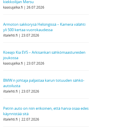
kiekkoilijan Mersu
kaasujalka.fi
26.07.2026
Armoton sakkorysä Helsingissä – Kamera välähti
yli 500 kertaa vuorokaudessa
iltalehti.fi
23.07.2026
Koeajo Kia EV5 – Arkisankari sähkömaastureiden
joukossa
kaasujalka.fi
23.07.2026
BMW:n johtaja paljastaa karun totuuden sähkö­
autoilusta
iltalehti.fi
23.07.2026
Petrin auto on niin erikoinen, että harva osaa edes
käynnistää sitä
iltalehti.fi
22.07.2026