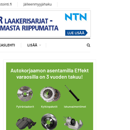
ointi.fi
Jälleenmyyjähaku
KASLEHTI
LISÄÄ