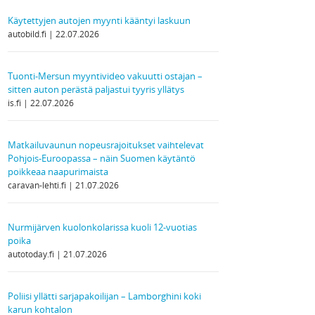
Käytettyjen autojen myynti kääntyi laskuun
autobild.fi
22.07.2026
Tuonti-Mersun myyntivideo vakuutti ostajan –
sitten auton perästä paljastui tyyris yllätys
is.fi
22.07.2026
Matkailuvaunun nopeusrajoitukset vaihtelevat
Pohjois-Euroopassa – näin Suomen käytäntö
poikkeaa naapurimaista
caravan-lehti.fi
21.07.2026
Nurmijärven kuolonkolarissa kuoli 12-vuotias
poika
autotoday.fi
21.07.2026
Poliisi yllätti sarjapakoilijan – Lamborghini koki
karun kohtalon