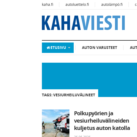
kaha.fi
autoluettelo.fi
autolämpö.fi
c
ETUSIVU
AUTON VARUSTEET
AU
TAGS: VESIURHEILUVÄLINEET
Polkupyörien ja
vesiurheiluvälineiden
kuljetus auton katolla
26.06.2026