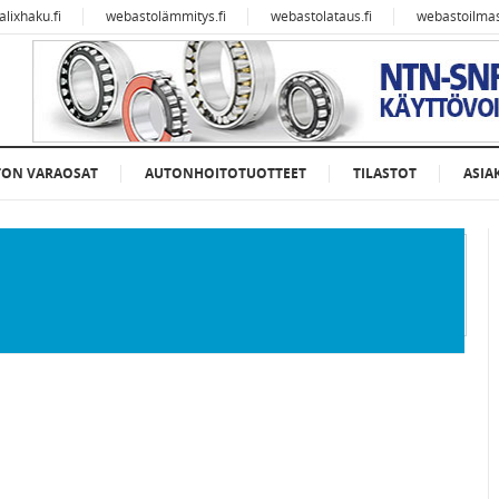
alixhaku.fi
webastolämmitys.fi
webastolataus.fi
webastoilmast
TON VARAOSAT
AUTONHOITOTUOTTEET
TILASTOT
ASIA