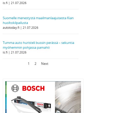
is.fi
21.07.2026
Suomelle menestystä maailmanlaajuisesta Kian
huoltokilpailusta
autotoday.fi
21.07.2026
Tumma auto huristeli bussin perässä – sekuntia
myöhemmin pohjassa pamahti
is.fi
21.07.2026
1
2
Next