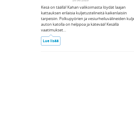
Kesä on täällä! Kahan valikoimasta löydät laajan
kattauksen erilaisia kuljetustelineitä kaikenlaisiin
tarpeisiin. Polkupyörien ja vesiurheiluvälineiden kulj
auton katolla on helppoa ja kätevää! Kesällä
vaatimukset…
Lue lisää