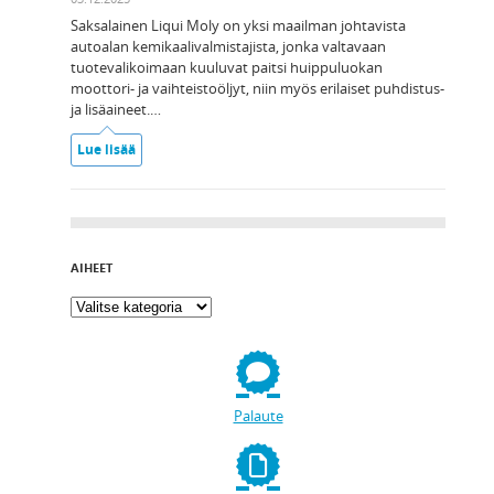
Saksalainen Liqui Moly on yksi maailman johtavista
autoalan kemikaalivalmistajista, jonka valtavaan
tuotevalikoimaan kuuluvat paitsi huippuluokan
moottori- ja vaihteistoöljyt, niin myös erilaiset puhdistus-
ja lisäaineet.…
Lue lisää
AIHEET
Palaute