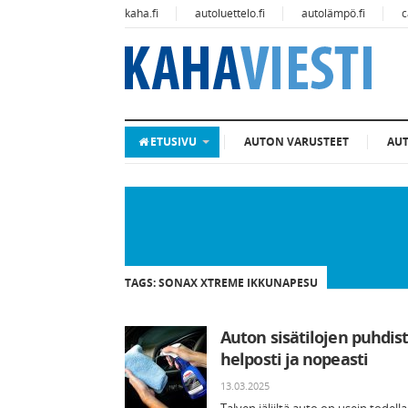
kaha.fi
autoluettelo.fi
autolämpö.fi
c
ETUSIVU
AUTON VARUSTEET
AU
TAGS: SONAX XTREME IKKUNAPESU
Auton sisätilojen puhdis
helposti ja nopeasti
13.03.2025