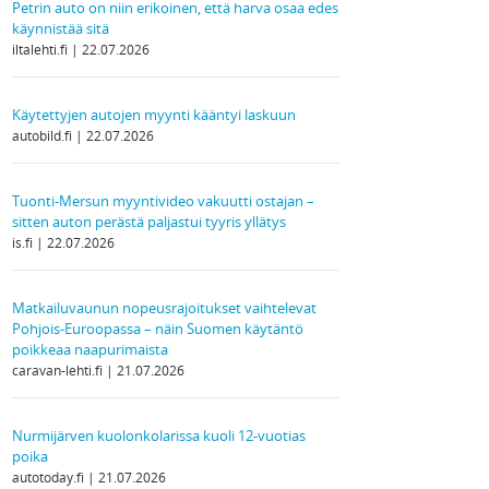
Petrin auto on niin erikoinen, että harva osaa edes
käynnistää sitä
iltalehti.fi
22.07.2026
Käytettyjen autojen myynti kääntyi laskuun
autobild.fi
22.07.2026
Tuonti-Mersun myyntivideo vakuutti ostajan –
sitten auton perästä paljastui tyyris yllätys
is.fi
22.07.2026
Matkailuvaunun nopeusrajoitukset vaihtelevat
Pohjois-Euroopassa – näin Suomen käytäntö
poikkeaa naapurimaista
caravan-lehti.fi
21.07.2026
Nurmijärven kuolonkolarissa kuoli 12-vuotias
poika
autotoday.fi
21.07.2026