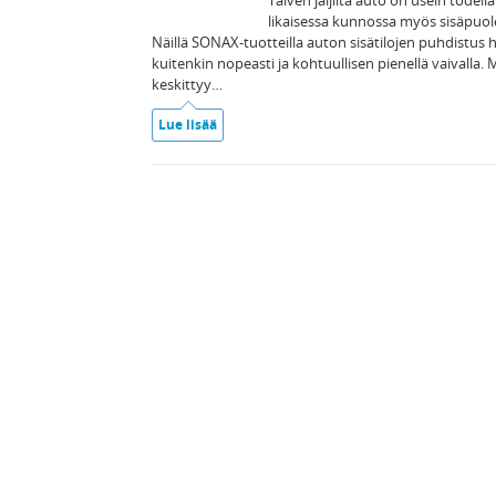
Talven jäljiltä auto on usein todella
likaisessa kunnossa myös sisäpuole
Näillä SONAX-tuotteilla auton sisätilojen puhdistus 
kuitenkin nopeasti ja kohtuullisen pienellä vaivalla. 
keskittyy…
Lue lisää