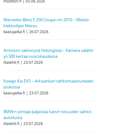
moottori.fi
05.08.2026
Mercedes-Benz E 250 Coupe vm.2010 – Mestis-
kiekkoilijan Mersu
kaasujalka.fi
26.07.2026
Armoton sakkorysä Helsingissä – Kamera välähti
yli 500 kertaa vuorokaudessa
iltalehti.fi
23.07.2026
Koeajo Kia EV5 – Arkisankari sähkömaastureiden
joukossa
kaasujalka.fi
23.07.2026
BMW:n johtaja paljastaa karun totuuden sähkö­
autoilusta
iltalehti.fi
23.07.2026