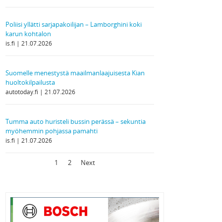
Poliisi yllätti sarjapakoilijan – Lamborghini koki
karun kohtalon
is.fi
21.07.2026
Suomelle menestystä maailmanlaajuisesta Kian
huoltokilpailusta
autotoday.fi
21.07.2026
Tumma auto huristeli bussin perässä – sekuntia
myöhemmin pohjassa pamahti
is.fi
21.07.2026
1
2
Next