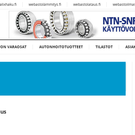
alixhaku.fi
webastolämmitys.fi
webastolataus.fi
webastoilmast
TON VARAOSAT
AUTONHOITOTUOTTEET
TILASTOT
ASIA
tus