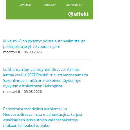
Miksi rivi-8 on pysynyt poissa autonvalmistajien
pelikirjoista jo yli 70 vuoden ajan?
moottori.fi
06.08.2026
Lufthansan lomalentoyhtiö Discover Airlines
lentää kesällä 2027 Frankfurtin jättilentoasemalta
Savonlinnaan, mikä on melkoinen täydennys
nykyisiin ostolentoihin Helsingistä
moottori.fi
05.08.2026
Perestroika mahdollisti autolomailun
Neuvostoliitossa – osa maahantuojista tarjosi
asiakkailleen länsiautojen varaosapaketteja
mukaan (ainoaksi) turvaksi