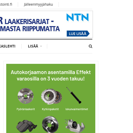
ointi.fi
Jälleenmyyjähaku
KASLEHTI
LISÄÄ