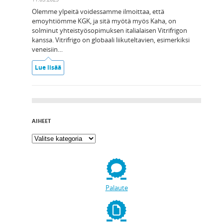
Olemme ylpeitä voidessamme ilmoittaa, että
emoyhtiömme KGK, ja sitä myötä myös Kaha, on
solminut yhteistyösopimuksen italialaisen Vitrifrigon
kanssa. Vitrifrigo on globaali liikuteltavien, esimerkiksi
veneisiin…
Lue lisää
AIHEET
Palaute