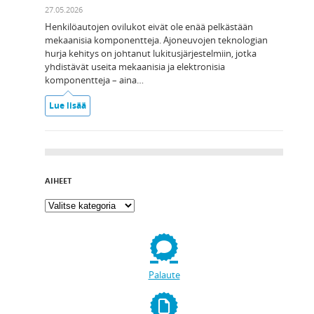
27.05.2026
Henkilöautojen ovilukot eivät ole enää pelkästään
mekaanisia komponentteja. Ajoneuvojen teknologian
hurja kehitys on johtanut lukitusjärjestelmiin, jotka
yhdistävät useita mekaanisia ja elektronisia
komponentteja – aina…
Lue lisää
AIHEET
Palaute