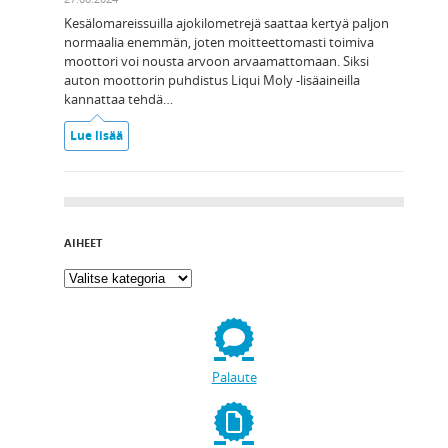
Kesälomareissuilla ajokilometrejä saattaa kertyä paljon
normaalia enemmän, joten moitteettomasti toimiva
moottori voi nousta arvoon arvaamattomaan. Siksi
auton moottorin puhdistus Liqui Moly -lisäaineilla
kannattaa tehdä…
Lue lisää
AIHEET
Palaute