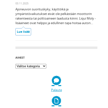
03.11.2025
Ajoneuvon suorituskyky, käyttöikä ja
ympäristövaikutukset eivät ole pelkästään moottorin
rakenteesta tai polttoaineen laadusta kiinni. Liqui Moly -
lisäaineet ovat helppo ja edullinen tapa hoitaa auton…
Lue lisää
AIHEET
Palaute