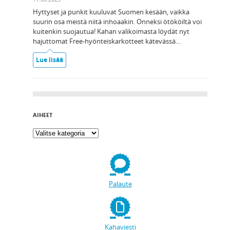
Hyttyset ja punkit kuuluvat Suomen kesään, vaikka
suurin osa meistä niitä inhoaakin. Onneksi ötököiltä voi
kuitenkin suojautua! Kahan valikoimasta löydät nyt
hajuttomat Free-hyönteiskarkotteet kätevässä…
Lue lisää
AIHEET
Palaute
Kahaviesti