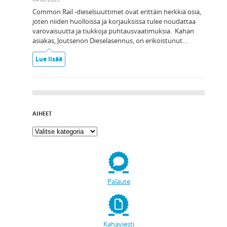
Common Rail -dieselsuuttimet ovat erittäin herkkiä osia,
joten niiden huolloissa ja korjauksissa tulee noudattaa
varovaisuutta ja tiukkoja puhtausvaatimuksia. Kahan
asiakas, Joutsenon Dieselasennus, on erikoistunut…
Lue lisää
AIHEET
Palaute
Kahaviesti